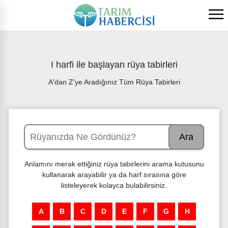
I harfi ile başlayan rüya tabirleri
A'dan Z'ye Aradığınız Tüm Rüya Tabirleri
Ara
Anlamını merak ettiğiniz rüya tabirlerini arama kutusunu
kullanarak arayabilir ya da harf sırasına göre
listeleyerek kolayca bulabilirsiniz.
A
B
C
D
E
F
G
H