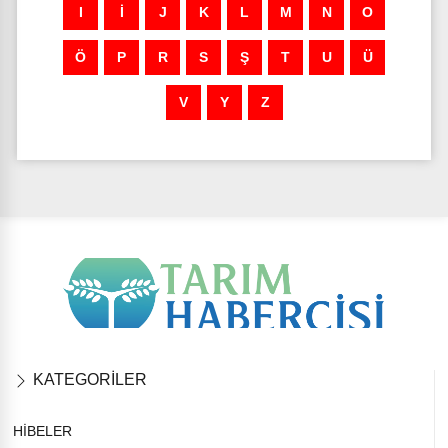
I
İ
J
K
L
M
N
O
Ö
P
R
S
Ş
T
U
Ü
V
Y
Z
KATEGORİLER
HİBELER